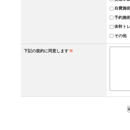
自費施
予約施
体幹ト
その他
下記の規約に同意します
※