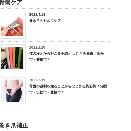
骨盤ケア
2022/4/18
巻き爪のセルフケア
…
2022/2/20
体の冷えから起こる不調とは？ ＊湖西市・浜松
市・豊橋市＊
…
2022/2/19
骨盤の役割を知ることからはじまる美姿勢 ＊湖西
市・浜松市・豊橋市＊
…
巻き爪補正