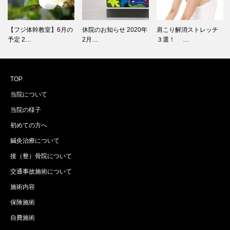
【フジ体幹教室】6月の
休院のお知らせ 2020年
肩こり解消ストレッチ
予定 2…
2月…
３選！ …
TOP
当院について
当院の様子
初めての方へ
鍼灸治療について
接（整）骨院について
交通事故施術について
施術内容
保険施術
自費施術