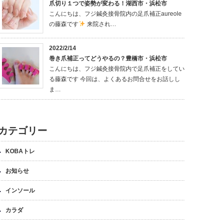
爪切り１つで姿勢が変わる！湖西市・浜松市
こんにちは、フジ鍼灸接骨院内の足爪補正aureole
の藤森です
来院され…
2022/2/14
巻き爪補正ってどうやるの？豊橋市・浜松市
こんにちは、フジ鍼灸接骨院内で足爪補正をしてい
る藤森です 今回は、よくあるお問合せをお話しし
ま…
カテゴリー
KOBAトレ
お知らせ
インソール
カラダ