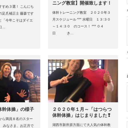
ニング教室】開催致します！
すすめ３選！ こんにち
体幹トレーニング教室 ２０２０年３
の足爪補正士 藤森です
月スケジュール *** 水曜日 １３:３０
と「今年こそはダイエ
～１４:３０ のコース！ *** ０４
口…
日 き…
体幹体操」の様子
２０２０年１月～「はつらつ
体幹体操」はじまりました❢
から満員８名のスター
湖西市新所原方面にて大人気の体幹教
。 みなさま、お正月で