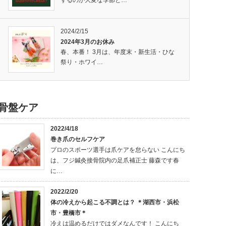
するのが大変な季節と…
2024/2/15
2024年3月のお休み
春、本番！ 3月は、年度末・新生活・ひな
祭り・ホワイ…
骨盤ケア
2022/4/18
巻き爪のセルフケア
プロのスポーツ選手は爪ケアを怠らない こんにち
は、フジ鍼灸接骨院内の足爪補正士 藤森です春
に…
2022/2/20
体の冷えから起こる不調とは？ ＊湖西市・浜松
市・豊橋市＊
冷えは温めるだけではダメなんです！ こんにち