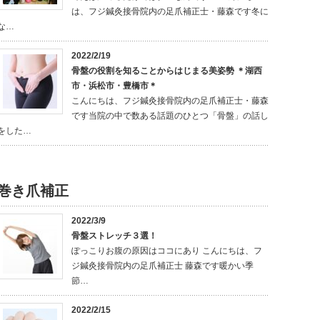
は、フジ鍼灸接骨院内の足爪補正士・藤森です冬に
な…
2022/2/19
骨盤の役割を知ることからはじまる美姿勢 ＊湖西
市・浜松市・豊橋市＊
こんにちは、フジ鍼灸接骨院内の足爪補正士・藤森
です当院の中で数ある話題のひとつ「骨盤」の話し
をした…
巻き爪補正
2022/3/9
骨盤ストレッチ３選！
ぽっこりお腹の原因はココにあり こんにちは、フ
ジ鍼灸接骨院内の足爪補正士 藤森です暖かい季
節…
2022/2/15