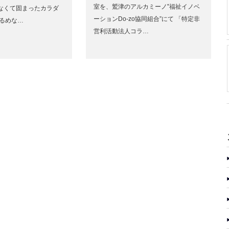
室を、鷲津のアルカミーノ‟福祉イノベ
なくて固まったカラダ
ーションDo-zo協同組合”にて 「特定非
ゆるめな…
営利活動法人コラ…