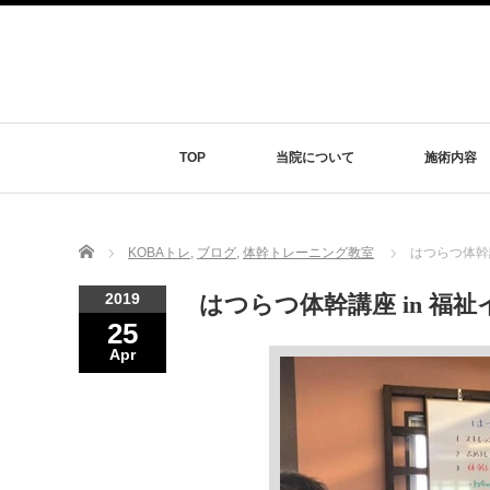
TOP
当院について
施術内容
Home
KOBAトレ
,
ブログ
,
体幹トレーニング教室
はつらつ体幹講
2019
はつらつ体幹講座 in 福祉
25
Apr