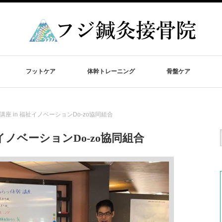
フットケア
体幹トレーニング
骨盤ケア
座 in 福祉イノベーションDo-zo協同組合
イノベーションDo-zo協同組合