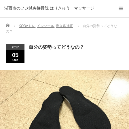
湖西市のフジ鍼灸接骨院 はりきゅう・マッサージ
Home
KOBAトレ
,
インソール
,
巻き爪補正
自分の姿勢ってどうな
の？
自分の姿勢ってどうなの？
2017
05
Oct